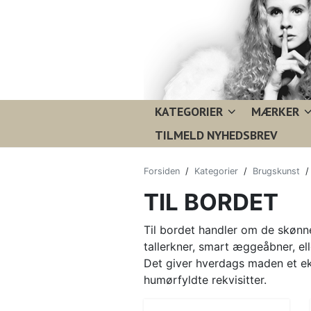
KATEGORIER
MÆRKER
TILMELD NYHEDSBREV
Forsiden
/
Kategorier
/
Brugskunst
TIL BORDET
Til bordet handler om de skønne
tallerkner, smart æggeåbner, ell
Det giver hverdags maden et ek
humørfyldte rekvisitter.