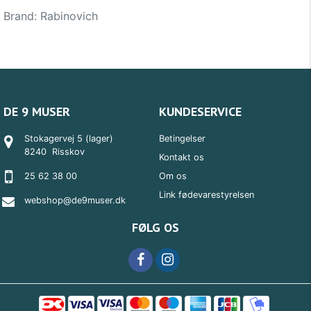
Brand:
Rabinovich
DE 9 MUSER
KUNDESERVICE
Stokagervej 5 (lager)
Betingelser
8240 Risskov
Kontakt os
25 62 38 00
Om os
Link fødevarestyrelsen
webshop@de9muser.dk
FØLG OS