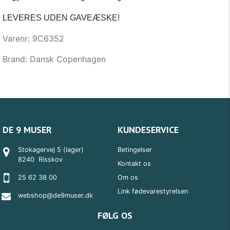
LEVERES UDEN GAVEÆSKE!
Varenr: 9C6352
Brand:
Dansk Copenhagen
DE 9 MUSER
KUNDESERVICE
Stokagervej 5 (lager)
Betingelser
8240 Risskov
Kontakt os
25 62 38 00
Om os
Link fødevarestyrelsen
webshop@de9muser.dk
FØLG OS