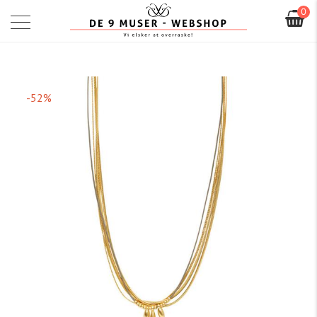
0
-52%